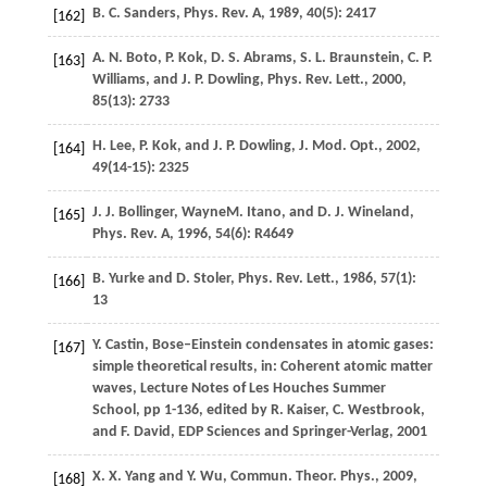
B. C.
Sanders
,
Phys. Rev. A
,
1989
,
40
(5): 2417
[162]
A. N.
Boto
,
P.
Kok
,
D. S.
Abrams
,
S. L.
Braunstein
,
C. P.
[163]
Williams
, and
J. P.
Dowling
,
Phys. Rev. Lett.
,
2000
,
85
(13): 2733
H.
Lee
,
P.
Kok
, and
J. P.
Dowling
,
J. Mod. Opt.
,
2002
,
[164]
49
(14-15): 2325
J. J.
Bollinger
,
Wayne
M.
Itano
, and
D. J.
Wineland
,
[165]
Phys. Rev. A
,
1996
,
54
(6): R4649
B.
Yurke
and
D.
Stoler
,
Phys. Rev. Lett.
,
1986
,
57
(1):
[166]
13
Y.
Castin
, Bose–Einstein condensates in atomic gases:
[167]
simple theoretical results, in: Coherent atomic matter
waves, Lecture Notes of Les Houches Summer
School, pp 1-136, edited by
R.
Kaiser
,
C.
Westbrook
,
and
F.
David
,
EDP Sciences and Springer-Verlag
,
2001
X. X.
Yang
and
Y.
Wu
,
Commun. Theor. Phys.
,
2009
,
[168]