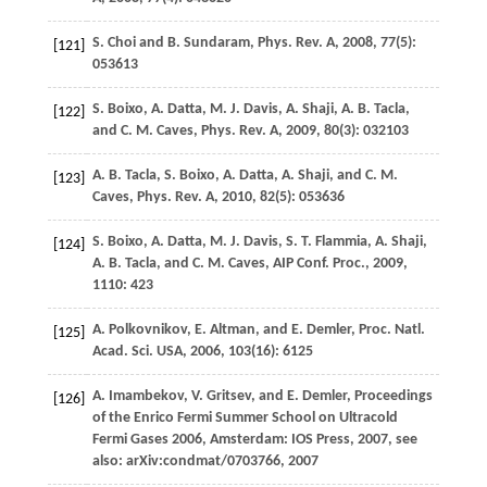
S.
Choi
and
B.
Sundaram
,
Phys. Rev. A
,
2008
,
77
(5):
[121]
053613
S.
Boixo
,
A.
Datta
,
M. J.
Davis
,
A.
Shaji
,
A. B.
Tacla
,
[122]
and
C. M.
Caves
,
Phys. Rev. A
, 2009,
80
(3): 032103
A. B.
Tacla
,
S.
Boixo
,
A.
Datta
,
A.
Shaji
, and
C. M.
[123]
Caves
,
Phys. Rev. A
,
2010
,
82
(5): 053636
S.
Boixo
,
A.
Datta
,
M. J.
Davis
,
S. T.
Flammia
,
A.
Shaji
,
[124]
A. B.
Tacla
, and
C. M.
Caves
,
AIP Conf. Proc.
,
2009
,
1110
: 423
A.
Polkovnikov
,
E.
Altman
, and
E.
Demler
,
Proc. Natl.
[125]
Acad. Sci. USA
,
2006
,
103
(16): 6125
A.
Imambekov
,
V.
Gritsev
, and
E.
Demler
, Proceedings
[126]
of the Enrico Fermi Summer School on Ultracold
Fermi Gases 2006, Amsterdam: IOS Press, 2007, see
also: arXiv:condmat/0703766,
2007