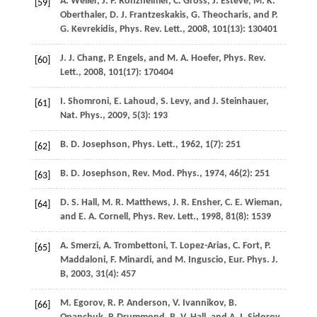
A.
Weller
,
J. P.
Ronzheimer
,
C.
Gross
,
J.
Esteve
,
M. K.
[59]
Oberthaler
,
D. J.
Frantzeskakis
,
G.
Theocharis
, and
P.
G.
Kevrekidis
,
Phys. Rev. Lett.
,
2008
,
101
(13): 130401
J. J.
Chang
,
P.
Engels
, and
M. A.
Hoefer
,
Phys. Rev.
[60]
Lett.
,
2008
,
101
(17): 170404
I.
Shomroni
,
E.
Lahoud
,
S.
Levy
, and
J.
Steinhauer
,
[61]
Nat. Phys.
,
2009
,
5
(3): 193
B. D.
Josephson
,
Phys. Lett.
,
1962
,
1
(7): 251
[62]
B. D.
Josephson
,
Rev. Mod. Phys.
,
1974
,
46
(2): 251
[63]
D. S.
Hall
,
M. R.
Matthews
,
J. R.
Ensher
,
C. E.
Wieman
,
[64]
and
E. A.
Cornell
,
Phys. Rev. Lett.
,
1998
,
81
(8): 1539
A.
Smerzi
,
A.
Trombettoni
,
T.
Lopez-Arias
,
C.
Fort
,
P.
[65]
Maddaloni
,
F.
Minardi
, and
M.
Inguscio
,
Eur. Phys. J.
B
,
2003
,
31
(4): 457
M.
Egorov
,
R. P.
Anderson
,
V.
Ivannikov
,
B.
[66]