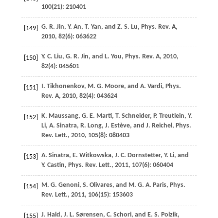
100
(21): 210401
G. R.
Jin
,
Y.
An
,
T.
Yan
, and
Z. S.
Lu
,
Phys. Rev. A
,
[149]
2010
,
82
(6): 063622
Y. C.
Liu
,
G. R.
Jin
, and
L.
You
,
Phys. Rev. A
,
2010
,
[150]
82
(4): 045601
I.
Tikhonenkov
,
M. G.
Moore
, and
A.
Vardi
,
Phys.
[151]
Rev. A
,
2010
,
82
(4): 043624
K.
Maussang
,
G. E.
Marti
,
T.
Schneider
,
P.
Treutlein
,
Y.
[152]
Li
,
A.
Sinatra
,
R.
Long
,
J.
Estève
, and
J.
Reichel
,
Phys.
Rev. Lett.
,
2010
,
105
(8): 080403
A.
Sinatra
,
E.
Witkowska
,
J. C.
Dornstetter
,
Y.
Li
, and
[153]
Y.
Castin
,
Phys. Rev. Lett.
,
2011
,
107
(6): 060404
M. G.
Genoni
,
S.
Olivares
, and
M. G. A.
Paris
,
Phys.
[154]
Rev. Lett.
,
2011
,
106
(15): 153603
J.
Hald
,
J. L.
Sørensen
,
C.
Schori
, and
E. S.
Polzik
,
[155]