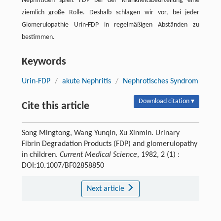
Nephritiden spielt FDP bei der Krankheitsbeurteilung eine
ziemlich große Rolle. Deshalb schlagen wir vor, bei jeder
Glomerulopathie Urin-FDP in regelmäßigen Abständen zu
bestimmen.
Keywords
Urin-FDP
/
akute Nephritis
/
Nephrotisches Syndrom
Download citation ▾
Cite this article
Song Mingtong, Wang Yunqin, Xu Xinmin. Urinary
Fibrin Degradation Products (FDP) and glomerulopathy
in children.
Current Medical Science
, 1982, 2 (1) :
DOI:10.1007/BF02858850
Next article