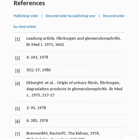
References
Publishing order
|
Descend order by publishing year
|
Descend order
by cited within
Leadung article. Fibrinogen and glomerulonephritis.
[1]
Br Med J
,
1971
,
3
442
4: 243, 1978
[2]
9(1): 57, 1980
[3]
Ekberg
M
, et al. . Origin of urinary fibrin, fibrinogen,
[4]
degradation products in glomerulonephritis.
Br Med
J.
,
1975
,
2
17-17
2: 95, 1978
[5]
6: 285, 1976
[6]
Brenner
BM
,
Rector
FC
.
The kidney
,
1976
,
[7]