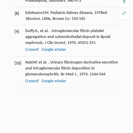
Philadelphia, Saunders: 960-973
Edelmann
CM
.
Pediatric kidney disease
,
1978
ed
[8]
1Boston, Little, Brown Co: 150-165
Duffy
JL
, et al. . Intraglomerular fibrin platelet
[9]
aggregation and subendothelial deposit in lipoid
nephrosis.
J Clin Invest
,
1970
,
49
251-251
Crossref
Google scholar
Naish
P
, et al. . Urinary fibrinogen derivative excretion
[10]
and intraglomerular fibrin deposition in
glomerulonephritis.
Br Med J.
,
1974
,
1
544-544
Crossref
Google scholar