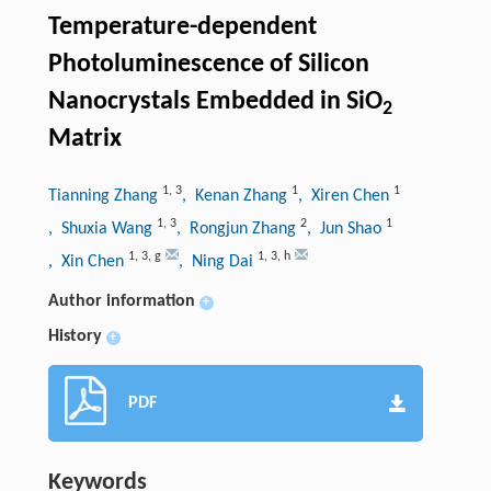
Temperature-dependent
Photoluminescence of Silicon
Nanocrystals Embedded in SiO
2
Matrix
1
,
3
1
1
Tianning Zhang
, Kenan Zhang
, Xiren Chen
1
,
3
2
1
, Shuxia Wang
, Rongjun Zhang
, Jun Shao
1
,
3
,
g
1
,
3
,
h
, Xin Chen
, Ning Dai
Author information
+
History
+
PDF
Keywords