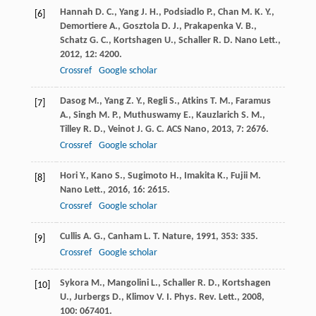
Hannah
D. C.
,
Yang
J. H.
,
Podsiadlo
P.
,
Chan
M. K. Y.
,
[6]
Demortiere
A.
,
Gosztola
D. J.
,
Prakapenka
V. B.
,
Schatz
G. C.
,
Kortshagen
U.
,
Schaller
R. D.
Nano Lett.
,
2012
,
12
: 4200.
Crossref
Google scholar
Dasog
M.
,
Yang
Z. Y.
,
Regli
S.
,
Atkins
T. M.
,
Faramus
[7]
A.
,
Singh
M. P.
,
Muthuswamy
E.
,
Kauzlarich
S. M.
,
Tilley
R. D.
,
Veinot
J. G. C.
ACS Nano
,
2013
,
7
: 2676.
Crossref
Google scholar
Hori
Y.
,
Kano
S.
,
Sugimoto
H.
,
Imakita
K.
,
Fujii
M.
[8]
Nano Lett.
,
2016
,
16
: 2615.
Crossref
Google scholar
Cullis
A. G.
,
Canham
L. T.
Nature
,
1991
,
353
: 335.
[9]
Crossref
Google scholar
Sykora
M.
,
Mangolini
L.
,
Schaller
R. D.
,
Kortshagen
[10]
U.
,
Jurbergs
D.
,
Klimov
V. I.
Phys. Rev. Lett.
,
2008
,
100
: 067401.