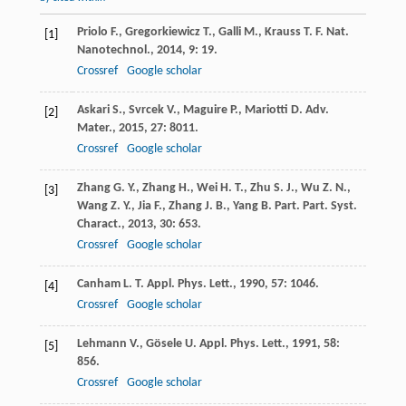
Priolo
F.
,
Gregorkiewicz
T.
,
Galli
M.
,
Krauss
T. F.
Nat.
[1]
Nanotechnol.
,
2014
,
9
: 19.
Crossref
Google scholar
Askari
S.
,
Svrcek
V.
,
Maguire
P.
,
Mariotti
D.
Adv.
[2]
Mater.
,
2015
,
27
: 8011.
Crossref
Google scholar
Zhang
G. Y.
,
Zhang
H.
,
Wei
H. T.
,
Zhu
S. J.
,
Wu
Z. N.
,
[3]
Wang
Z. Y.
,
Jia
F.
,
Zhang
J. B.
,
Yang
B.
Part. Part. Syst.
Charact.
,
2013
,
30
: 653.
Crossref
Google scholar
Canham
L. T.
Appl. Phys. Lett.
,
1990
,
57
: 1046.
[4]
Crossref
Google scholar
Lehmann
V.
,
Gösele
U.
Appl. Phys. Lett.
,
1991
,
58
:
[5]
856.
Crossref
Google scholar