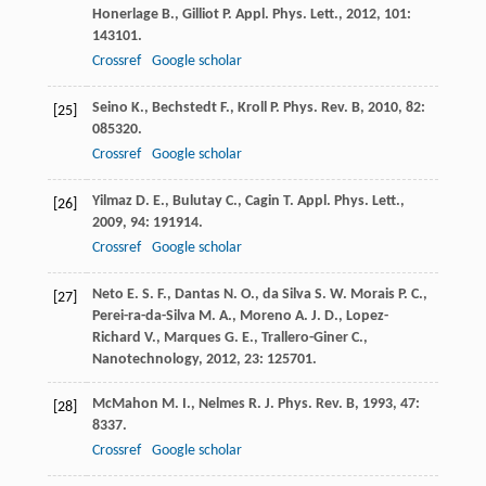
Honerlage
B.
,
Gilliot
P.
Appl. Phys. Lett.
,
2012
,
101
:
143101.
Crossref
Google scholar
Seino
K.
,
Bechstedt
F.
,
Kroll
P.
Phys. Rev. B
,
2010
,
82
:
[25]
085320.
Crossref
Google scholar
Yilmaz
D. E.
,
Bulutay
C.
,
Cagin
T.
Appl. Phys. Lett.
,
[26]
2009
,
94
: 191914.
Crossref
Google scholar
Neto
E. S. F.
,
Dantas
N. O.
,
da Silva
S. W.
Morais P. C.,
[27]
Perei-ra-da-Silva M. A., Moreno A. J. D., Lopez-
Richard V., Marques G. E., Trallero-Giner C.,
Nanotechnology
,
2012
,
23
: 125701.
McMahon
M. I.
,
Nelmes
R. J.
Phys. Rev. B
,
1993
,
47
:
[28]
8337.
Crossref
Google scholar