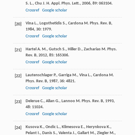
S. L.
,
Chu
J. H.
Appl. Phys. Lett.
,
2006
,
89
: 063104.
Crossref
Google scholar
Vina
L.
,
Logothetidis
S.
,
Cardona
M.
Phys. Rev. B
,
[20]
1984
,
30
: 1979.
Crossref
Google scholar
Hartel
A. M.
,
Gutsch
S.
,
Hiller
D.
,
Zacharias
M.
Phys.
[21]
Rev. B
,
2012
,
85
: 165306.
Crossref
Google scholar
Lautenschlager
P.
,
Garriga
M.
,
Vina
L.
,
Cardona
M.
[22]
Phys. Rev. B
,
1987
,
36
: 4821.
Crossref
Google scholar
Delerue
C.
,
Allan
G.
,
Lannoo
M.
Phys. Rev. B
,
1993
,
[23]
48
: 11024.
Crossref
Google scholar
Kusova
K.
,
Ondic
L.
,
Klimesova
E.
,
Herynkova
K.
,
[24]
Pelant
I.
,
Danis
S.
,
Valenta
J.
,
Gallart
M.
,
Ziegler
M.
,