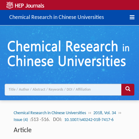
Chemical Research in Chinese Universities
››
››
Chemical Research in Chinese Universities
2018, Vol. 34
:513 -516.
DOI:
Issue (4)
10.1007/s40242-018-7417-6
Article