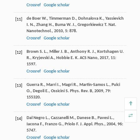
Crossref
Google scholar
de Boer
W.
,
Timmerman
D.
,
Dohnalova
K.
,
Yassievich
[11]
I. N.
,
Zhang
H.
,
Buma
W. J.
,
Gregorkiewicz
T.
Nat.
Nanotechnol.
,
2010
,
5
: 878.
Crossref
Google scholar
Brown
S. L.
,
Miller
J. B.
,
Anthony
R. J.
,
Kortshagen
U.
[12]
R.
,
Kryjevski
A.
,
Hobbie
E. K.
ACS Nano
,
2017
,
11
:
1597.
Crossref
Google scholar
Guerra
R.
,
Marri
I.
,
Magri
R.
,
Martin-Samos
L.
,
Pulci
[13]
O.
,
Degoli
E.
,
Ossicini
S.
Phys. Rev. B
,
2009
,
79
:
155320.
Crossref
Google scholar
Dal Negro
L.
,
Cazzanelli
M.
,
Danese
B.
,
Pavesi
L.
,
[14]
Iacona
F.
,
Franzo
G.
,
Priolo
F.
J. Appl. Phys.
,
2004
,
96
:
5747.
Crossref
Google scholar