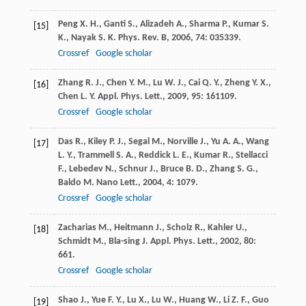
Peng
X. H.
,
Ganti
S.
,
Alizadeh
A.
,
Sharma
P.
,
Kumar
S.
[15]
K.
,
Nayak
S. K.
Phys. Rev. B
,
2006
,
74
: 035339.
Crossref
Google scholar
Zhang
R. J.
,
Chen
Y. M.
,
Lu
W. J.
,
Cai
Q. Y.
,
Zheng
Y. X.
,
[16]
Chen
L. Y.
Appl. Phys. Lett.
,
2009
,
95
: 161109.
Crossref
Google scholar
Das
R.
,
Kiley
P. J.
,
Segal
M.
,
Norville
J.
,
Yu
A. A.
,
Wang
[17]
L. Y.
,
Trammell
S. A.
,
Reddick
L. E.
,
Kumar
R.
,
Stellacci
F.
,
Lebedev
N.
,
Schnur
J.
,
Bruce
B. D.
,
Zhang
S. G.
,
Baldo
M.
Nano Lett.
,
2004
,
4
: 1079.
Crossref
Google scholar
Zacharias
M.
,
Heitmann
J.
,
Scholz
R.
,
Kahler
U.
,
[18]
Schmidt
M.
,
Bla-sing
J.
Appl. Phys. Lett.
,
2002
,
80
:
661.
Crossref
Google scholar
Shao
J.
,
Yue
F. Y.
,
Lu
X.
,
Lu
W.
,
Huang
W.
,
Li
Z. F.
,
Guo
[19]