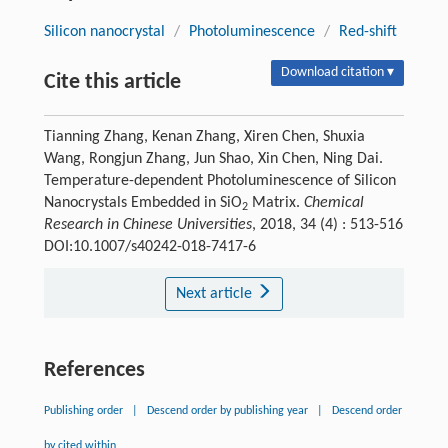
Silicon nanocrystal
/
Photoluminescence
/
Red-shift
Download citation ▾
Cite this article
Tianning Zhang, Kenan Zhang, Xiren Chen, Shuxia
Wang, Rongjun Zhang, Jun Shao, Xin Chen, Ning Dai.
Temperature-dependent Photoluminescence of Silicon
Nanocrystals Embedded in SiO
Matrix.
Chemical
2
Research in Chinese Universities
, 2018, 34 (4) : 513-516
DOI:10.1007/s40242-018-7417-6
Next article
References
Publishing order
|
Descend order by publishing year
|
Descend order
by cited within