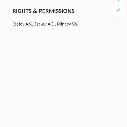
RIGHTS & PERMISSIONS
Kretov A.V., Esakov A.E., Minaev V.V.