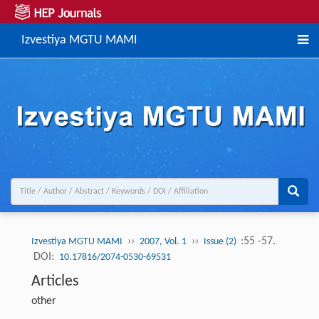
Izvestiya MGTU MAMI
››
››
:55 -57.
Izvestiya MGTU MAMI
2007, Vol. 1
Issue (2)
DOI:
10.17816/2074-0530-69531
Articles
other