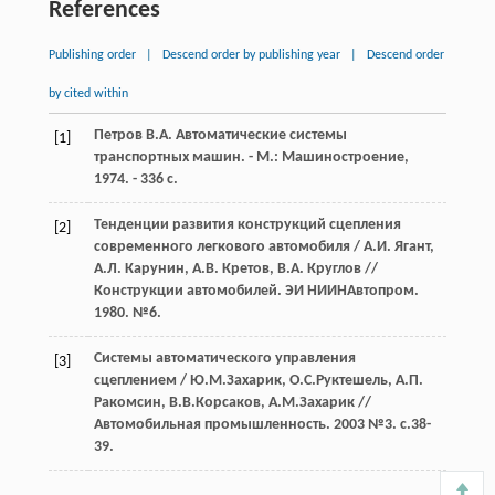
References
Publishing order
|
Descend order by publishing year
|
Descend order
by cited within
Петров В.А. Автоматические системы
[1]
транспортных машин. - М.: Машиностроение,
1974. - 336 с.
Тенденции развития конструкций сцепления
[2]
современного легкового автомобиля / А.И. Ягант,
А.Л. Карунин, А.В. Кретов, В.А. Круглов //
Конструкции автомобилей. ЭИ НИИНАвтопром.
1980. №6.
Системы автоматического управления
[3]
сцеплением / Ю.М.Захарик, О.С.Руктешель, А.П.
Ракомсин, В.В.Корсаков, А.М.Захарик //
Автомобильная промышленность. 2003 №3. с.38-
39.